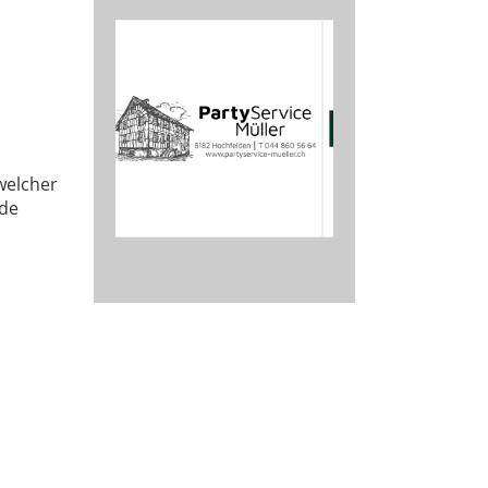
 welcher
ude