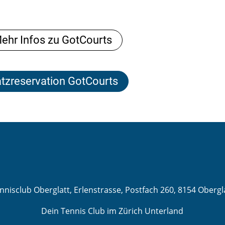
ehr Infos zu GotCourts
atzreservation GotCourts
nnisclub Oberglatt, Erlenstrasse, Postfach 260, 8154 Obergl
Dein Tennis Club im Zürich Unterland