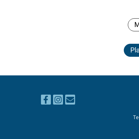
im Ten
M
Pl
Te